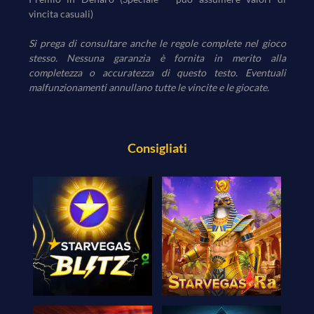
vincita casuali)
Si prega di consultare anche le regole complete nel gioco
stesso. Nessuna garanzia è fornita in merito alla
completezza o accuratezza di questo testo. Eventuali
malfunzionamenti annullano tutte le vincite e le giocate.
Consigliati