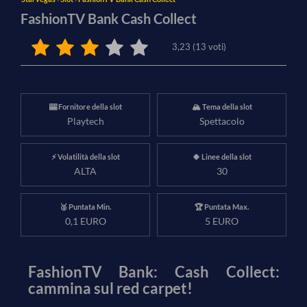
FashionTV Bank Cash Collect
3,23
(
13
voti)
🎰 Fornitore della slot
🏔️ Tema della slot
Playtech
Spettacolo
⚡ Volatilità della slot
🍀 Linee della slot
ALTA
30
🥈 Puntata Min.
🏆 Puntata Max.
0,1 EURO
5 EURO
FashionTV Bank: Cash Collect:
c
ammina sul red carpet!