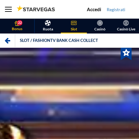
Accedi
Registrati
22
Bonus
Ruota
Slot
Casinò
Casinò Live
SLOT / FASHIONTV BANK CASH COLLECT