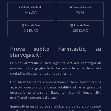
⚡ Volatilità della slot
🍀 Linee della slot
MEDIA
4096
🥈 Puntata Min.
🏆 Puntata Max.
0,1 EURO
150 EURO
Prova subito Farmtastic, su
starvegas.it!
La slot
Farmtastic
di Red Tiger dà vita alla campagna in
un'avventurosa
griglia 6x6
che porta le gioie della vita
contadina direttamente sul tuo schermo!
Con un'affascinante combinazione di temi avventurosi e
agricoli, questa slot a
bassa volatilità
offre ai giocatori
un'esperienza allegra e rilassante, ricca di funzionalità
gratificanti e personaggi vivaci.
Immergiti in un paradiso rurale baciato dal sole, con campi