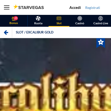
Accedi
Registrati
21
Bonus
Ruota
Slot
Casinò
Casinò Live
SLOT / EXCALIBUR GOLD