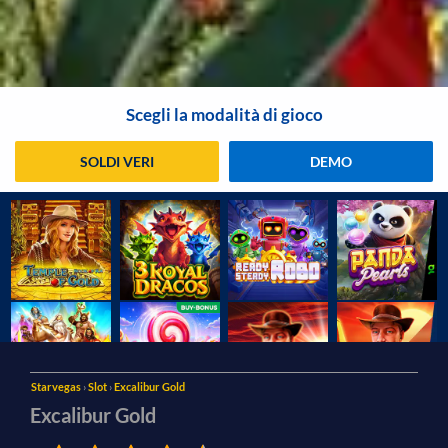
Scegli la modalità di gioco
SOLDI VERI
DEMO
Starvegas
›
Slot
›
Excalibur Gold
Excalibur Gold