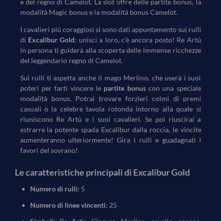
e del regno di Camelot. La slot offre delle partite bonus, la
modalità Magic bonus e la modalità bonus Camelot.
I cavalieri più coraggiosi si sono dati appuntamento sui rulli
di
Excalibur Gold
: unisci a loro, c’è ancora posto! Re Artù
in persona ti guiderà alla scoperta delle immense ricchezze
del leggendario regno di Camelot.
Sui rulli ti aspetta anche il mago Merlino, che userà i suoi
poteri per farti vincere le
partite bonus
con una speciale
modalità bonus. Potrai trovare forzieri colmi di premi
casuali o la celebre tavola rotonda intorno alla quale si
riuniscono Re Artù e i suoi cavalieri. Se poi riuscirai a
estrarre la potente spada Excalibur dalla roccia, le vincite
aumenteranno ulteriormente! Gira i rulli e guadagnati i
favori del sovrano!
Le caratteristiche principali di Excalibur Gold
Numero di rulli:
5
Numero di linee vincenti:
25