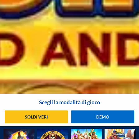
Scegli la modalità di gioco
SOLDI VERI
DEMO