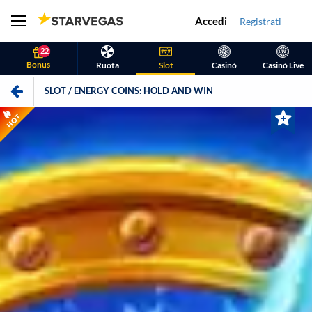
Accedi
Registrati
22
Bonus
Ruota
Slot
Casinò
Casinò Live
SLOT / ENERGY COINS: HOLD AND WIN