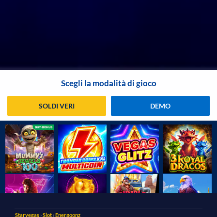
Scegli la modalità di gioco
SOLDI VERI
DEMO
Starvegas
›
Slot
›
Energoonz