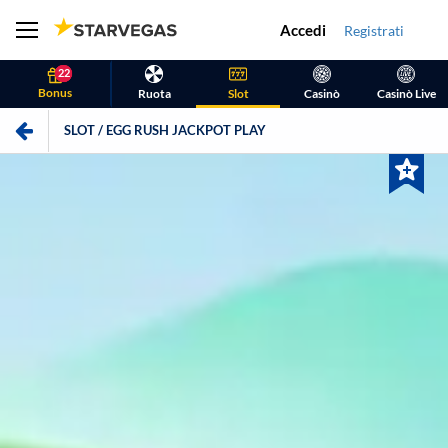
Accedi
Registrati
22
Bonus
Ruota
Slot
Casinò
Casinò Live
SLOT / EGG RUSH JACKPOT PLAY