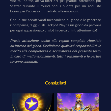
vincita. Inoltre, attiva ulteriori giri gratuiti ottenendo più
Scatter durante il round bonus o opta per un acquisto
bonus per l'accesso immediato alle emozioni.
Con le sue accattivanti meccaniche di gioco e le generose
ricompense, "Egg Rush Jackpot Play" è un gioco da provare
per ogni appassionato di slot in cerca di intrattenimento!
Presta attenzione anche alle regole complete riportate
all’interno del gioco. Decliniamo qualsiasi responsabilità in
merito alla completezza o accuratezza del presente testo.
In caso di malfunzionamenti, tutti i pagamenti e le partite
saranno annullati.
Consigliati