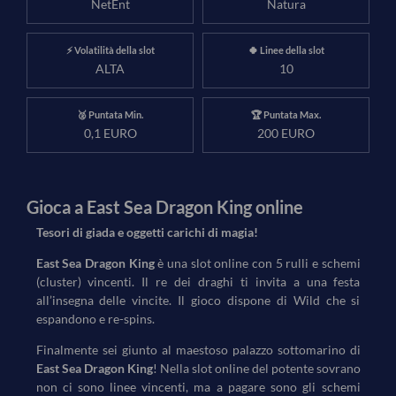
NetEnt
Natura
⚡ Volatilità della slot
🍀 Linee della slot
ALTA
10
🥈 Puntata Min.
🏆 Puntata Max.
0,1 EURO
200 EURO
Gioca a East Sea Dragon King online
Tesori di giada e oggetti carichi di magia!
East Sea Dragon King
è una slot online con 5 rulli e schemi
(cluster) vincenti. Il re dei draghi ti invita a una festa
all’insegna delle vincite. Il gioco dispone di Wild che si
espandono e re-spins.
Finalmente sei giunto al maestoso palazzo sottomarino di
East Sea Dragon King
! Nella slot online del potente sovrano
non ci sono linee vincenti, ma a pagare sono gli schemi