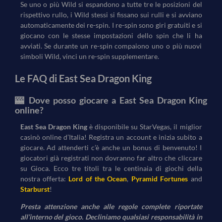
Se uno o più Wild si espandono a tutte tre le posizioni del
rispettivo rullo, i Wild stessi si fissano sui rulli e si avviano
automaticamente dei re-spin. I re-spin sono giri gratuiti e si
giocano con le stesse impostazioni dello spin che li ha
avviati. Se durante un re-spin compaiono uno o più nuovi
simboli Wild, vinci un re-spin supplementare.
Le FAQ di East Sea Dragon King
🎰 Dove posso giocare a East Sea Dragon King
online?
East Sea Dragon King
è disponibile su StarVegas, il miglior
casinò online d’Italia! Registra un account e inizia subito a
giocare. Ad attenderti c’è anche un bonus di benvenuto! I
giocatori già registrati non dovranno far altro che cliccare
su Gioca. Ecco tre titoli tra le centinaia di giochi della
nostra offerta:
Lord of the Ocean
,
Pyramid Fortunes
and
Starburst
!
Presta attenzione anche alle regole complete riportate
all’interno del gioco. Decliniamo qualsiasi responsabilità in