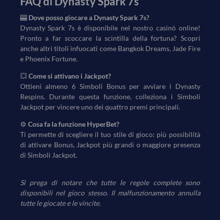
FAQ di Dynasty Spark 7s
🎰
Dove posso giocare a Dynasty Spark 7s?
Dynasty Spark 7s è disponibile nel nostro casinò online!
Pronto a far scoccare la scintilla della fortuna? Scopri
anche altri titoli infuocati come Bangkok Dreams, Jade Fire
e Phoenix Fortune.
💥
Come si attivano i Jackpot?
Ottieni almeno 6 Simboli Bonus per avviare i Dynasty
Respins. Durante questa funzione, colleziona i Simboli
Jackpot per vincere uno dei quattro premi principali.
⚙️
Cosa fa la funzione HyperBet?
Ti permette di scegliere il tuo stile di gioco: più possibilità
di attivare Bonus, Jackpot più grandi o maggiore presenza
di Simboli Jackpot.
Si prega di notare che tutte le regole complete sono
disponibili nel gioco stesso. Il malfunzionamento annulla
tutte le giocate e le vincite.