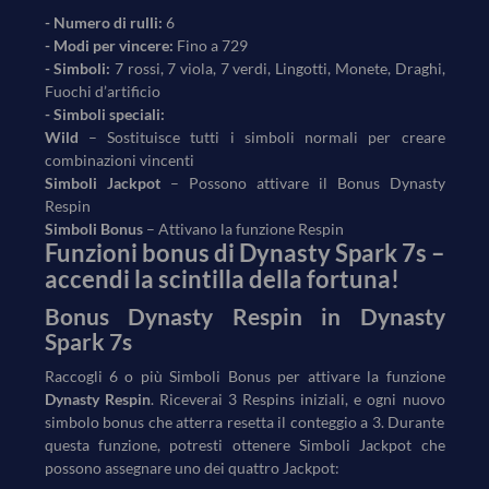
- Numero di rulli:
6
- Modi per vincere:
Fino a 729
- Simboli:
7 rossi, 7 viola, 7 verdi, Lingotti, Monete, Draghi,
Fuochi d’artificio
- Simboli speciali:
Wild
– Sostituisce tutti i simboli normali per creare
combinazioni vincenti
Simboli Jackpot
– Possono attivare il Bonus Dynasty
Respin
Simboli Bonus
– Attivano la funzione Respin
Funzioni bonus di Dynasty Spark 7s –
accendi la scintilla della fortuna!
Bonus Dynasty Respin in Dynasty
Spark 7s
Raccogli 6 o più Simboli Bonus per attivare la funzione
Dynasty Respin
. Riceverai 3 Respins iniziali, e ogni nuovo
simbolo bonus che atterra resetta il conteggio a 3. Durante
questa funzione, potresti ottenere Simboli Jackpot che
possono assegnare uno dei quattro Jackpot: