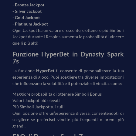
- Bronze Jackpot
- Silver Jackpot
- Gold Jackpot
- Platinum Jackpot
Ogni Jackpot ha un valore crescente, e ottenere più Simboli
Jackpot durante i Respins aumenta la probabilità di vincere
quelli più alti!
Funzione HyperBet in Dynasty Spark
7s
La funzione
HyperBet
ti consente di personalizzare la tua
esperienza di gioco. Puoi scegliere tra diverse impostazioni
che influenzano la volatilità e il potenziale di vincita, come:
Maggiore probabilità di ottenere Simboli Bonus
Valori Jackpot più elevati
Più Simboli Jackpot sui rulli
Ogni opzione offre un’esperienza diversa, consentendoti di
scegliere se preferisci vincite più frequenti o premi più
grandi.