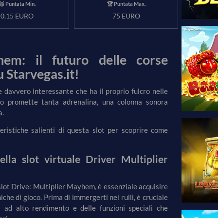
🥈 Puntata Min.
🏆 Puntata Max.
0,15 EURO
75 EURO
hem: il futuro delle corse
u Starvegas.it!
e davvero interessante che ha il proprio fulcro nelle
co promette tanta adrenalina, una colonna sonora
a.
teristiche salienti di questa slot per scoprire come
della slot virtuale Driver Multiplier
oslot Drive: Multiplier Mayhem, è essenziale acquisire
he di gioco. Prima di immergerti nei rulli, è cruciale
 ad alto rendimento e delle funzioni speciali che