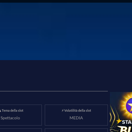
️ Tema della slot
⚡ Volatilità della slot
Spettacolo
MEDIA