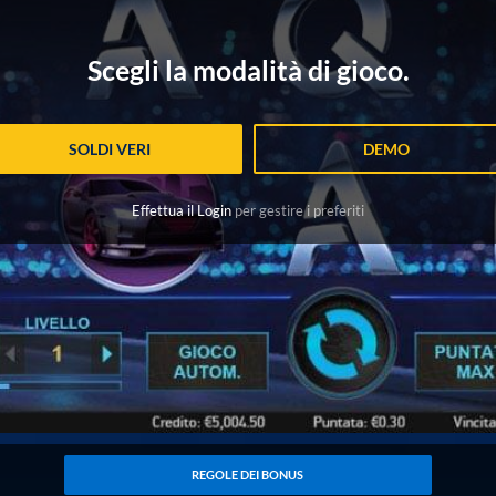
Scegli la modalità di gioco.
SOLDI VERI
DEMO
Effettua il Login
per gestire i preferiti
REGOLE DEI BONUS