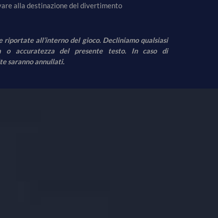
vare alla destinazione del divertimento
riportate all’interno del gioco. Decliniamo qualsiasi
za o accuratezza del presente testo. In caso di
te saranno annullati.