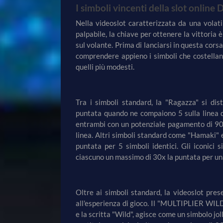
I simboli vincenti della slot onlin
Nella videoslot caratterizzata da una volat
palpabile, la chiave per ottenere la vittoria
sul volante. Prima di lanciarsi in questa cors
comprendere appieno i simboli che costellano i
quelli più modesti.
Tra i simboli standard, la "Ragazza" si d
puntata quando ne compaiono 5 sulla linea d
entrambi con un potenziale pagamento di 90x
linea. Altri simboli standard come "Hamaki"
puntata per 5 simboli identici. Gli iconici s
ciascuno un massimo di 30x la puntata per un
Oltre ai simboli standard, la videoslot pre
all'esperienza di gioco. Il "MULTIPLIER WILD
e la scritta "Wild", agisce come un simbolo jol