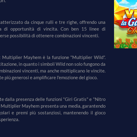
ori.
atterizzato da cinque rulli e tre righe, offrendo una
a di opportunità di vincita. Con ben 15 linee di
erse possibilità di ottenere combinazioni vincenti.
e: Multiplier Mayhem è la funzione "Multiplier Wild".
tazione, in quanto i simboli Wild non solo fungono da
ombinazioni vincenti, ma anche moltiplicano le vincite.
più generosi e amplificare l'emozione del gioco.
te dalla presenza delle funzioni "Giri Gratis" e "Nitro
ive: Multiplier Mayhem presenta una media, garantendo
golari e premi più sostanziosi, mantenendo il gioco
esperienza.