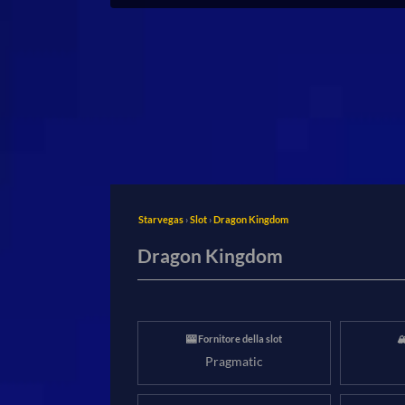
Starvegas
›
Slot
›
Dragon Kingdom
Dragon Kingdom
🎰 Fornitore della slot

Pragmatic