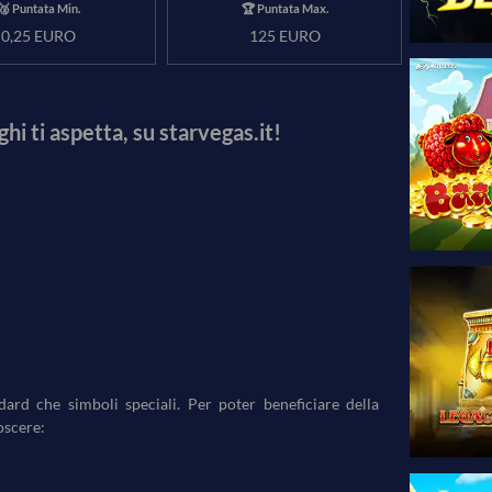
🥈 Puntata Min.
🏆 Puntata Max.
0,25 EURO
125 EURO
i ti aspetta, su starvegas.it!
dard che simboli speciali. Per poter beneficiare della
oscere: