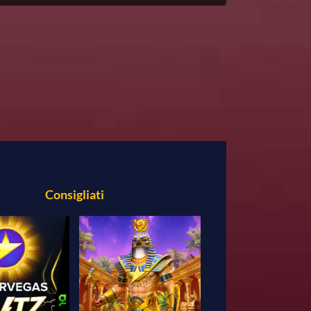
Consigliati