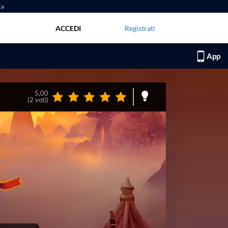
ta
ACCEDI
Registrati
App
5,00
(
2
voti)