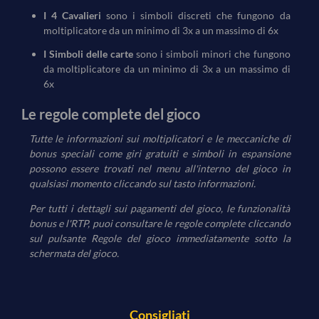
I 4 Cavalieri
sono i simboli discreti che fungono da
moltiplicatore da un minimo di 3x a un massimo di 6x
I Simboli delle carte
sono i simboli minori che fungono
da moltiplicatore da un minimo di 3x a un massimo di
6x
Le regole complete del gioco
Tutte le informazioni sui moltiplicatori e le meccaniche di
bonus speciali come giri gratuiti e simboli in espansione
possono essere trovati nel menu all'interno del gioco in
qualsiasi momento cliccando sul tasto informazioni.
Per tutti i dettagli sui pagamenti del gioco, le funzionalità
bonus e l'RTP, puoi consultare le regole complete cliccando
sul pulsante Regole del gioco immediatamente sotto la
schermata del gioco.
Consigliati