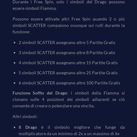
Durante i Free Spin, solo i simboli del Drago possono
essere simboli Fiamma.
Possono essere attivate altri Free Spin quando 2 o più
simboli SCATTER compaiono ovunque sui rulli durante la
funzione:
2 simboli SCATTER assegnano altre 5 Partite Gratis
3 simboli SCATTER assegnano altre 8 Partite Gratis
4 simboli SCATTER assegnano altre 15 Partite Gratis
5 simboli SCATTER assegnano altre 25 Partite Gratis
6 simboli SCATTER assegnano altre 100 Partite Gratis
Funzione Soffio del Drago
: i simboli della Fiamma si
clonano sulle 4 posizioni dei simboli adiacenti se ciò
consente di creare o potenziare una vincita.
Altri simboli:
Il Drago
è il simbolo migliore che funge da
moltiplicatore da un minimo di 2x a un massimo di 6x