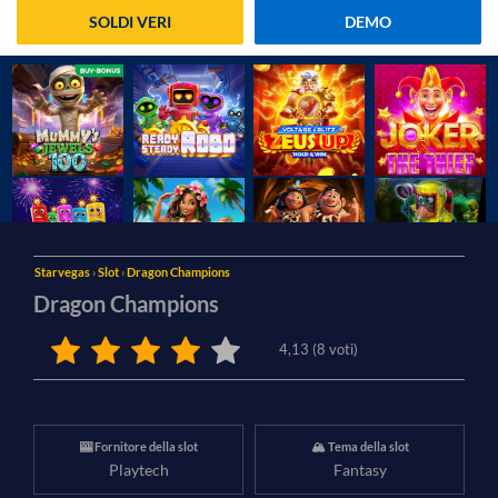
SOLDI VERI
DEMO
Starvegas
›
Slot
›
Dragon Champions
Dragon Champions
4,13
(
8
voti)
🎰 Fornitore della slot
🏔️ Tema della slot
Playtech
Fantasy