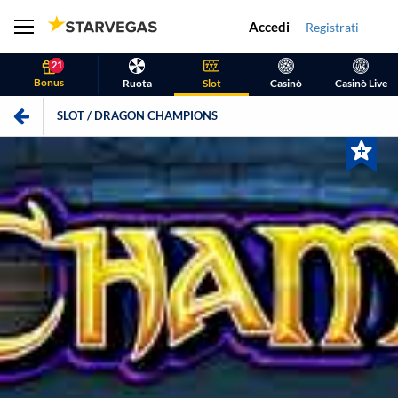
Accedi
Registrati
21
Bonus
Ruota
Slot
Casinò
Casinò Live
SLOT / DRAGON CHAMPIONS