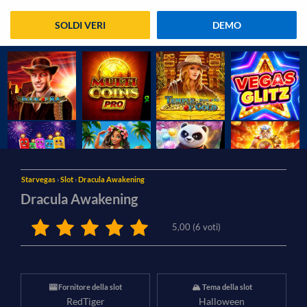
SOLDI VERI
DEMO
Starvegas
›
Slot
›
Dracula Awakening
Dracula Awakening
5,00
(
6
voti)
🎰 Fornitore della slot
🏔️ Tema della slot
RedTiger
Halloween