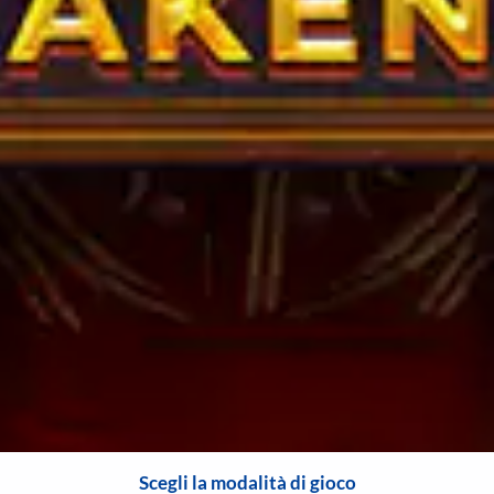
Scegli la modalità di gioco