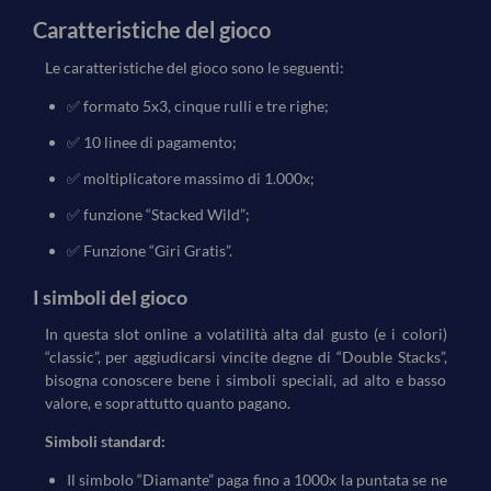
Caratteristiche del gioco
Le caratteristiche del gioco sono le seguenti:
✅ formato 5x3, cinque rulli e tre righe;
✅ 10 linee di pagamento;
✅ moltiplicatore massimo di 1.000x;
✅ funzione “Stacked Wild”;
✅ Funzione “Giri Gratis”.
I simboli del gioco
In questa slot online a volatilità alta dal gusto (e i colori)
“classic”, per aggiudicarsi vincite degne di “Double Stacks”,
bisogna conoscere bene i simboli speciali, ad alto e basso
valore, e soprattutto quanto pagano.
Simboli standard:
Il simbolo “Diamante” paga fino a 1000x la puntata se ne