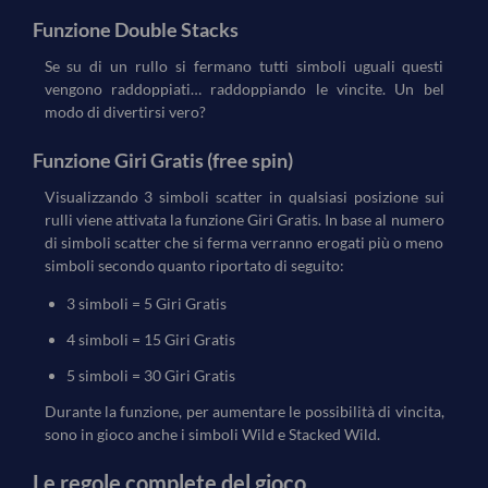
Funzione Double Stacks
Se su di un rullo si fermano tutti simboli uguali questi
vengono raddoppiati… raddoppiando le vincite. Un bel
modo di divertirsi vero?
Funzione Giri Gratis (free spin)
Visualizzando 3 simboli scatter in qualsiasi posizione sui
rulli viene attivata la funzione Giri Gratis. In base al numero
di simboli scatter che si ferma verranno erogati più o meno
simboli secondo quanto riportato di seguito:
3 simboli = 5 Giri Gratis
4 simboli = 15 Giri Gratis
5 simboli = 30 Giri Gratis
Durante la funzione, per aumentare le possibilità di vincita,
sono in gioco anche i simboli Wild e Stacked Wild.
Le regole complete del gioco