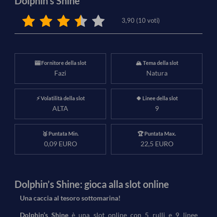
Dolphin's Shine
3,90
(
10
voti)
🎰 Fornitore della slot
🏔️ Tema della slot
Fazi
Natura
⚡ Volatilità della slot
🍀 Linee della slot
ALTA
9
🥈 Puntata Min.
🏆 Puntata Max.
0,09 EURO
22,5 EURO
Dolphin’s Shine: gioca alla slot online
Una caccia al tesoro sottomarina!
Dolphin’s Shine
è una slot online con 5 rulli e 9 linee