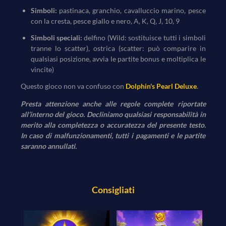
Simboli:
pastinaca, granchio, cavalluccio marino, pesce
con la cresta, pesce giallo e nero, A, K, Q, J, 10, 9
Simboli speciali:
delfino (Wild: sostituisce tutti i simboli
tranne lo scatter), ostrica (scatter: può comparire in
qualsiasi posizione, avvia le partite bonus e moltiplica le
vincite)
Questo gioco non va confuso con
Dolphin's Pearl Deluxe
.
Presta attenzione anche alle regole complete riportate
all’interno del gioco. Decliniamo qualsiasi responsabilità in
merito alla completezza o accuratezza del presente testo.
In caso di malfunzionamenti, tutti i pagamenti e le partite
saranno annullati.
Consigliati