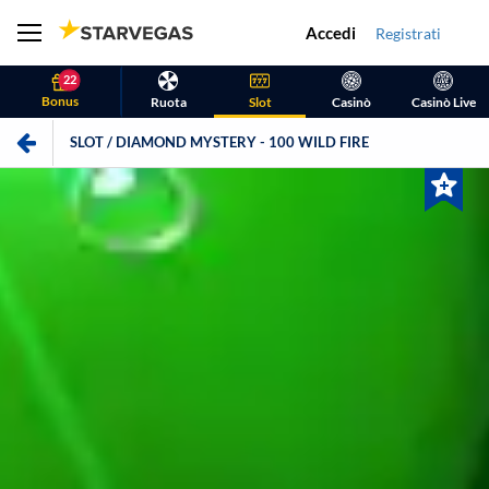
Accedi
Registrati
22
Bonus
Ruota
Slot
Casinò
Casinò Live
SLOT / DIAMOND MYSTERY - 100 WILD FIRE