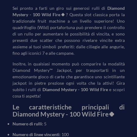
Sei pronto a farti un giro sui generosi rulli di
Diamond
Mystery - 100 Wild Fire🍀
? Questa slot classica porta la
tradizionale fruit machine a un livello superiore! Uno
quadrifoglio (Wild) portafortuna può prendere il controllo
di un rullo per aumentare le possibilità di vincita, e sono
presenti due scatter che possono rivelare vincite extra
assieme ai tuoi simboli preferiti: dalle ciliegie alle angurie,
fino agli iconici 7 e alle campane.
Inoltre, in qualsiasi momento può comparire la modalità
Diamond Mystery™ Jackpot, per trasportarti in un
emozionante gioco di carte che garantisce uno scintillante
jackpot in pietre preziose ogni volta che la attivi! Gira
subito i rulli di
Diamond Mystery - 100 Wild Fire
e scopri
cosa ti aspetta!
Le caratteristiche principali di
Diamond Mystery - 100 Wild Fire🍀
Numero di rulli:
5
Numero di linee vincenti:
100