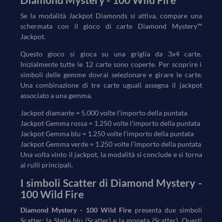
Se la modalità Jackpot Diamonds si attiva, compare una
schermata con il gioco di carte Diamond Mystery™
Jackpot.
Questo gioco si gioca su una griglia da 3x4 carte.
Inizialmente tutte le 12 carte sono coperte. Per scoprire i
simboli delle gemme dovrai selezionare e girare le carte.
Una combinazione di tre carte uguali assegna il jackpot
associato a una gemma.
Jackpot diamante = 5.000 volte l'importo della puntata
Jackpot Gemma rossa = 1.250 volte l'importo della puntata
Jackpot Gemma blu = 1.250 volte l'importo della puntata
Jackpot Gemma verde = 1.250 volte l'importo della puntata
Una volta vinto il jackpot, la modalità si conclude e si torna
ai rulli principali.
I simboli Scatter di Diamond Mystery -
100 Wild Fire
Diamond Mystery - 100 Wild Fire
presenta due simboli
Scatter: la Stella blu (Scatter) e la moneta (Scatter). Questi