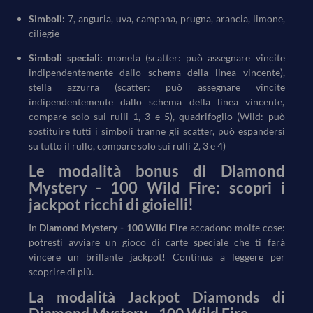
Simboli:
7, anguria, uva, campana, prugna, arancia, limone,
ciliegie
Simboli speciali:
moneta (scatter: può assegnare vincite
indipendentemente dallo schema della linea vincente),
stella azzurra (scatter: può assegnare vincite
indipendentemente dallo schema della linea vincente,
compare solo sui rulli 1, 3 e 5), quadrifoglio (Wild: può
sostituire tutti i simboli tranne gli scatter, può espandersi
su tutto il rullo, compare solo sui rulli 2, 3 e 4)
Le modalità bonus di Diamond
Mystery - 100 Wild Fire: scopri i
jackpot ricchi di gioielli!
In
Diamond Mystery - 100 Wild Fire
accadono molte cose:
potresti avviare un gioco di carte speciale che ti farà
vincere un brillante jackpot! Continua a leggere per
scoprire di più.
La modalità Jackpot Diamonds di
Diamond Mystery - 100 Wild Fire