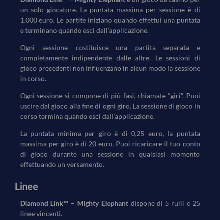
un solo giocatore. La puntata massima per sessione è di
1.000 euro. Le partite iniziano quando effettui una puntata
e terminano quando esci dall’applicazione.
Ogni sessione costituisce una partita separata e
completamente indipendente dalle altre. Le sessioni di
gioco precedenti non influenzano in alcun modo la sessione
in corso.
Ogni sessione si compone di più fasi, chiamate “giri”. Puoi
uscire dal gioco alla fine di ogni giro. La sessione di gioco in
corso termina quando esci dall’applicazione.
La puntata minima per giro è di 0,25 euro, la puntata
massima per giro è di 20 euro. Puoi ricaricare il tuo conto
di gioco durante una sessione in qualsiasi momento
effettuando un versamento.
Linee
Diamond Link™ – Mighty Elephant
dispone di 5 rulli e 25
linee vincenti.