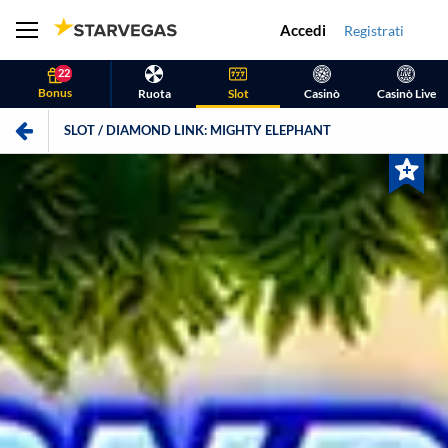
Accedi
Registrati
22
Bonus
Ruota
Slot
Casinò
Casinò Live
SLOT / DIAMOND LINK: MIGHTY ELEPHANT