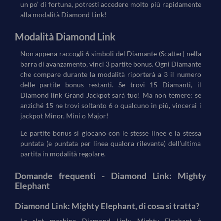
un po’ di fortuna, potresti accedere molto più rapidamente
alla modalità Diamond Link!
Modalità Diamond Link
Non appena raccogli 6 simboli del Diamante (Scatter) nella
barra di avanzamento, vinci 3 partite bonus. Ogni Diamante
che compare durante la modalità riporterà a 3 il numero
delle partite bonus restanti. Se trovi 15 Diamanti, il
Diamond link Grand Jackpot sarà tuo! Ma non temere: se
anziché 15 ne trovi soltanto 6 o qualcuno in più, vincerai i
jackpot Minor, Mini o Major!
Le partite bonus si giocano con le stesse linee e la stessa
puntata (e puntata per linea qualora rilevante) dell’ultima
partita in modalità regolare.
Domande frequenti - Diamond Link: Mighty
Elephant
Diamond Link: Mighty Elephant, di cosa si tratta?
La slot machine Diamond Link: Mighty Elephant è