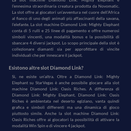
l’ennesima straordinaria creatura prodotta da Novomatic.
La slot offre ai giocatori un’avventura nel cuore dell’Africa
al fianco di uno degli animali più affascinanti della savana,
l’elefante. La slot machine Diamond Link: Mighty Elephant
conta di 5 rulli e 25 linee di pagamento e offre numerosi
simboli vincenti, una modalità bonus e la possibilità di
sbancare 4 diversi jackpot. Lo scopo principale della slot è
collezionare diamanti sia per approfittare di vincite
individuali che per innescare il jackpot.
Esistono altre slot Diamond Link?
Si, ne esiste un’altra. Oltre a Diamond Link: Mighty
Elephant su StarVegas è anche possibile giocare alla slot
machine Diamond Link: Oasis Riches. A differenza di
Diamond Link: Mighty Elephant, Diamond Link: Oasis
Riches è ambientata nel deserto egiziano, vanta quindi
grafica e simboli differenti ma una dinamica di gioco
piuttosto simile. Anche la slot machine Diamond Link:
Oasis Riches offre ai giocatori la possibilità di attivare la
modalità Win Spin e di vincere 4 jackpot.