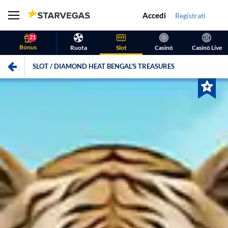
Accedi
Registrati
21
Bonus
Ruota
Slot
Casinò
Casinò Live
SLOT / DIAMOND HEAT BENGAL'S TREASURES