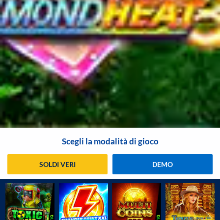
Scegli la modalità di gioco
SOLDI VERI
DEMO