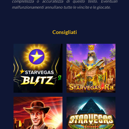
completezza o accuratezza di questo testo. Eventuali
malfunzionamenti annullano tutte le vincite e le giocate.
Consigliati