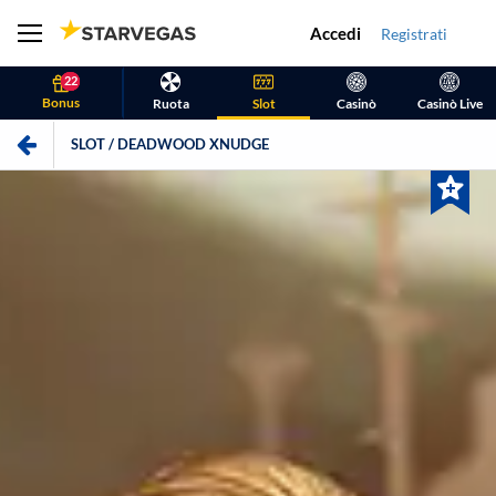
Accedi
Registrati
22
Bonus
Ruota
Slot
Casinò
Casinò Live
SLOT / DEADWOOD XNUDGE