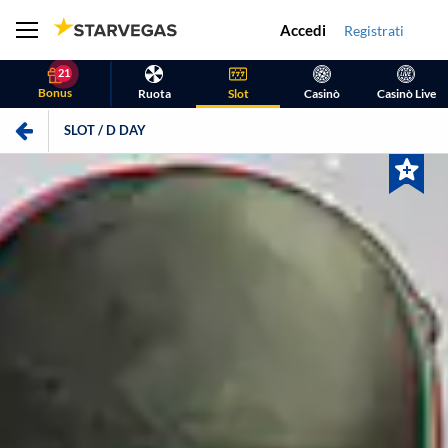
Accedi
Registrati
21
Bonus
Ruota
Slot
Casinò
Casinò Live
SLOT / D DAY