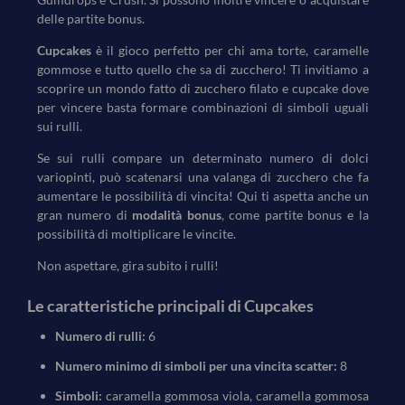
delle partite bonus.
Cupcakes
è il gioco perfetto per chi ama torte, caramelle
gommose e tutto quello che sa di zucchero! Ti invitiamo a
scoprire un mondo fatto di zucchero filato e cupcake dove
per vincere basta formare combinazioni di simboli uguali
sui rulli.
Se sui rulli compare un determinato numero di dolci
variopinti, può scatenarsi una valanga di zucchero che fa
aumentare le possibilità di vincita! Qui ti aspetta anche un
gran numero di
modalità bonus
, come partite bonus e la
possibilità di moltiplicare le vincite.
Non aspettare, gira subito i rulli!
Le caratteristiche principali di Cupcakes
Numero di rulli:
6
Numero minimo di simboli per una vincita scatter:
8
Simboli:
caramella gommosa viola, caramella gommosa