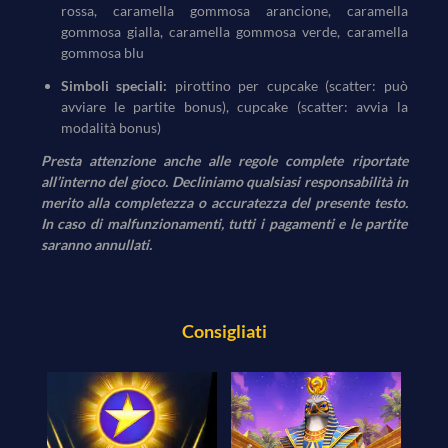
rossa, caramella gommosa arancione, caramella
gommosa gialla, caramella gommosa verde, caramella
gommosa blu
Simboli speciali:
pirottino per cupcake (scatter: può
avviare le partite bonus), cupcake (scatter: avvia la
modalità bonus)
Presta attenzione anche alle regole complete riportate
all’interno del gioco. Decliniamo qualsiasi responsabilità in
merito alla completezza o accuratezza del presente testo.
In caso di malfunzionamenti, tutti i pagamenti e le partite
saranno annullati.
Consigliati