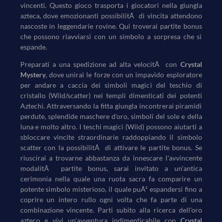
vincenti. Questo gioco trasporta i giocatori nella giungla
azteca, dove emozionanti possibilitÃ di vincita attendono
nascoste in leggendarie rovine. Qui troverai partite bonus
che possono riavviarsi con un simbolo a sorpresa che si
espande.
Preparati a una spedizione ad alta velocitÃ con
Crystal
Mystery
, dove unirai le forze con un impavido esploratore
per andare a caccia dei simboli magici del teschio di
cristallo (Wild/scatter) nei templi dimenticati dei potenti
Aztechi. Attraversando la fitta giungla incontrerai piramidi
perdute, splendide maschere d'oro, simboli del sole e della
luna e molto altro. I teschi magici (Wild) possono aiutarti a
sbloccare vincite straordinarie raddoppiando il simbolo
scatter con la possibilitÃ di attivare le partite bonus. Se
riuscirai a trovarne abbastanza da innescare l'avvincente
modalitÃ partite bonus, sarai invitato a un'antica
cerimonia nella quale una ruota sacra fa comparire un
potente simbolo misterioso, il quale puÃ² espandersi fino a
coprire un intero rullo ogni volta che fa parte di una
combinazione vincente. Parti subito alla ricerca dell'oro
azteco e vivi un'avventura indimenticabile con
Crystal