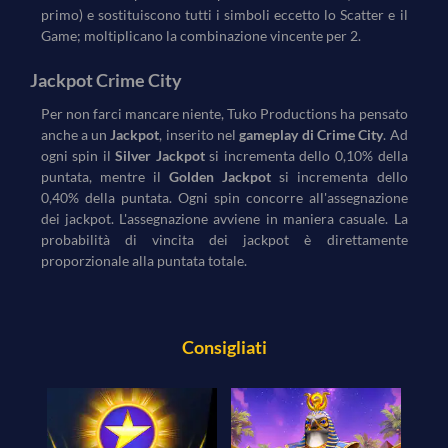
primo) e sostituiscono tutti i simboli eccetto lo Scatter e il
Game; moltiplicano la combinazione vincente per 2.
Jackpot Crime City
Per non farci mancare niente, Tuko Productions ha pensato
anche a un
Jackpot
, inserito nel
gameplay di Crime City
. Ad
ogni spin il
Silver Jackpot
si incrementa dello 0,10% della
puntata, mentre il
Golden Jackpot
si incrementa dello
0,40% della puntata. Ogni spin concorre all'assegnazione
dei jackpot. L'assegnazione avviene in maniera casuale. La
probabilità di vincita dei jackpot è direttamente
proporzionale alla puntata totale.
Consigliati