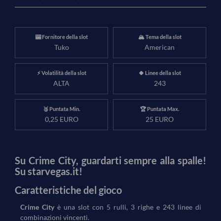
🎰 Fornitore della slot
🏔️ Tema della slot
Tuko
American
⚡ Volatilità della slot
🍀 Linee della slot
ALTA
243
🥈 Puntata Min.
🏆 Puntata Max.
0,25 EURO
25 EURO
Su Crime City, guardarti sempre alla spalle!
Su starvegas.it!
Caratteristiche del gioco
Crime City
è una slot con 5 rulli, 3 righe e 243 linee di
combinazioni vincenti.