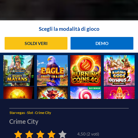
Scegli la modalità di gioco
SOLDI VERI
DEMO
Starvegas
›
Slot
›
Crime City
Crime City
4,50
(
2
voti)