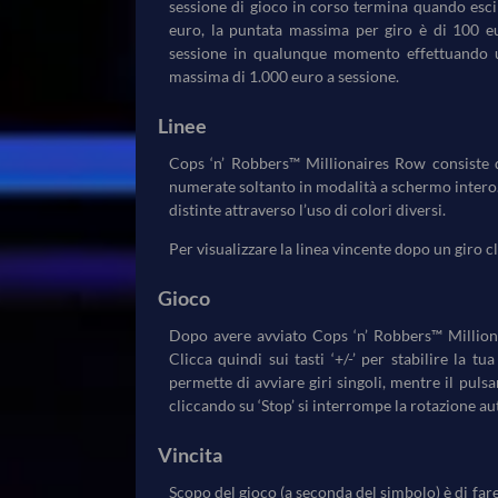
sessione di gioco in corso termina quando esci 
euro, la puntata massima per giro è di 100 eu
sessione in qualunque momento effettuando 
massima di 1.000 euro a sessione.
Linee
Cops ‘n’ Robbers™ Millionaires Row consiste di 
numerate soltanto in modalità a schermo intero. 
distinte attraverso l’uso di colori diversi.
Per visualizzare la linea vincente dopo un giro clic
Gioco
Dopo avere avviato Cops ‘n’ Robbers™ Milliona
Clicca quindi sui tasti ‘+/-’ per stabilire la tu
permette di avviare giri singoli, mentre il puls
cliccando su ‘Stop’ si interrompe la rotazione au
Vincita
Scopo del gioco (a seconda del simbolo) è di far