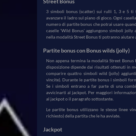
Street Bonus
3 simboli bonus (scatter) sui rulli 1, 3 e 5 ti
avanzare il ladro sul piano di gioco. Ogni casell
numero di partite bonus che potrai usare quando
caselle ‘Wild Bonus’ aggiungono simboli jolly a
nella modalità Street Bonus ti potranno aiutare a
Partite bonus con Bonus wilds (jolly)
Non appena termina la modalità Street Bonus ha
disposizione dipende dai risultati ottenuti in 
comparire quattro simboli wild (jolly) aggiunti
vincite). Durante le partite bonus i simboli for
Se i simboli entrano a far parte di una combin
avvicinarti al jackpot. Per maggiori informazion
al jackpot o il paragrafo sottostante.
Le partite bonus utilizzano le stesse linee vi
richiesto) della partita che le ha avviate.
Jackpot