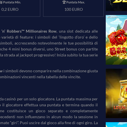
🥈 Puntata Min.
🏆 Puntata Max.
0,2 EURO
100 EURO
 ‘n’ Robbers™ Millionaires Row
, una slot dedicata alle
 varietà di feature: i simboli del ‘lingotto d’oro’ e dello
simboli, accrescendo notevolmente le tue possibilità di
anche 4 mini bonus diversi, uno Street bonus con partite
a strada al jackpot progressivo! Inizia subito la tua serie
ow
i simboli devono comparire nella combinazione giusta
combinazioni vincenti nella tabella delle vincite.
da casinò per un solo giocatore. La puntata massima per
o il giocatore effettua una puntata e termina quando il
sione costituisce un gioco separato e completamente
precedenti non influenzano in alcun modo la sessione in
ate “giri”. Puoi uscire dal gioco alla fine di ogni giro. La