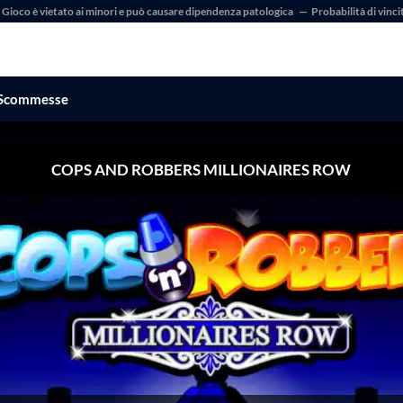
l Gioco è vietato ai minori e può causare dipendenza patologica
—
Probabilità di vinci
Scommesse
COPS AND ROBBERS MILLIONAIRES ROW