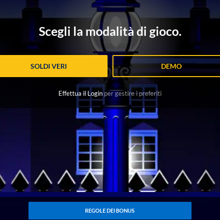
Scegli la modalità di gioco.
SOLDI VERI
DEMO
Effettua il Login
per gestire i preferiti
REGOLE DEI BONUS