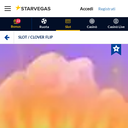
Accedi
Registrati
22
Bonus
Ruota
Slot
Casinò
Casinò Live
SLOT / CLOVER FLIP