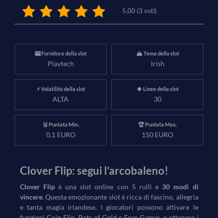
5,00
(
3
voti)
🎰 Fornitore della slot
🏔️ Tema della slot
Playtech
Irish
⚡ Volatilità della slot
🍀 Linee della slot
ALTA
30
🥈 Puntata Min.
🏆 Puntata Max.
0,1 EURO
150 EURO
Clover Flip: s
egui l’arcobaleno!
Clover Flip
è una slot online con 5 rulli e
30 modi di
vincere
. Questa emozionante slot è ricca di fascino, allegria
e tanta magia irlandese. I giocatori possono attivare le
funzioni Coin Flip, Pots of Gold e Free Games, e ottenere i