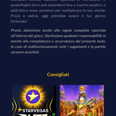
quadrifoglio d’oro può espandersi fino a coprire quattro, o
addirittura nove, posizioni per moltiplicare le tue vincite.
Prova e vedrai, oggi potrebbe essere il tuo giorno
fortunato!
Presta attenzione anche alle regole complete riportate
all’interno del gioco. Decliniamo qualsiasi responsabilità in
merito alla completezza o accuratezza del presente testo.
In caso di malfunzionamenti, tutti i pagamenti e le partite
saranno annullati.
Consigliati