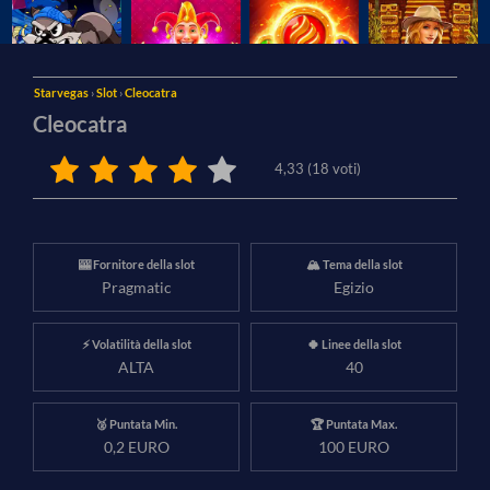
Starvegas
›
Slot
›
Cleocatra
Cleocatra
4,33
(
18
voti)
🎰 Fornitore della slot
🏔️ Tema della slot
Pragmatic
Egizio
⚡ Volatilità della slot
🍀 Linee della slot
ALTA
40
🥈 Puntata Min.
🏆 Puntata Max.
0,2 EURO
100 EURO