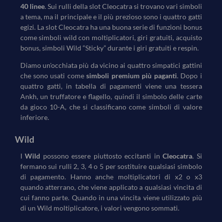
40 linee
. Sui rulli della slot Cleocatra si trovano vari simboli
a tema, ma il principale e il più prezioso sono i quattro gatti
egizi. La slot Cleocatra ha una buona serie di funzioni bonus
come simboli wild con moltiplicatori, giri gratuiti, acquisto
bonus, simboli Wild “Sticky” durante i giri gratuiti e respin.
Diamo un'occhiata più da vicino ai quattro simpatici gattini
che sono usati come
simboli premium più paganti
. Dopo i
quattro gatti, in tabella di pagamenti viene una tessera
Ankh, un truffatore e flagello, quindi il simbolo delle carte
da gioco 10-A, che si classificano come simboli di valore
inferiore.
Wild
I
Wild
possono essere piuttosto eccitanti in
Cleocatra
. Si
fermano sui rulli 2, 3, 4 o 5 per sostituire qualsiasi simbolo
di pagamento. Hanno anche moltiplicatori di x2 o x3
quando atterrano, che viene applicato a qualsiasi vincita di
cui fanno parte. Quando in una vincita viene utilizzato più
di un Wild moltiplicatore, i valori vengono sommati.