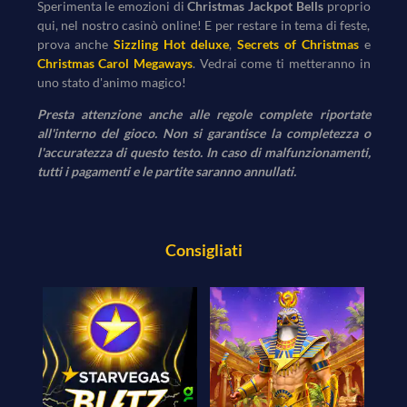
Sperimenta le emozioni di
Christmas Jackpot Bells
proprio
qui, nel nostro casinò online! E per restare in tema di feste,
prova anche
Sizzling Hot deluxe
,
Secrets of Christmas
e
Christmas Carol Megaways
. Vedrai come ti metteranno in
uno stato d'animo magico!
Presta attenzione anche alle regole complete riportate
all'interno del gioco. Non si garantisce la completezza o
l'accuratezza di questo testo. In caso di malfunzionamenti,
tutti i pagamenti e le partite saranno annullati.
Consigliati