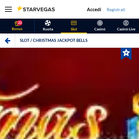
Accedi
Registrati
22
Bonus
Ruota
Slot
Casinò
Casinò Live
SLOT / CHRISTMAS JACKPOT BELLS