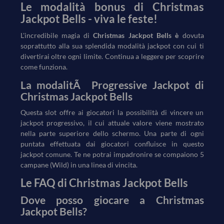
Le modalità bonus di Christmas
Jackpot Bells - viva le feste!
L'incredibile magia di
Christmas Jackpot Bells è
dovuta
soprattutto alla sua splendida modalità jackpot con cui ti
divertirai oltre ogni limite. Continua a leggere per scoprire
come funziona.
La modalitÃ Progressive Jackpot di
Christmas Jackpot Bells
Questa slot offre ai giocatori la possibilità di vincere un
jackpot progressivo, il cui attuale valore viene mostrato
nella parte superiore dello schermo. Una parte di ogni
puntata effettuata dai giocatori confluisce in questo
jackpot comune. Te ne potrai impadronire se compaiono 5
campane (Wild) in una linea di vincita.
Le FAQ di Christmas Jackpot Bells
Dove posso giocare a Christmas
Jackpot Bells?