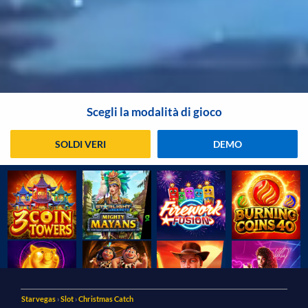
Scegli la modalità di gioco
SOLDI VERI
DEMO
Starvegas
›
Slot
›
Christmas Catch