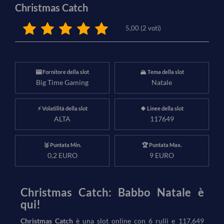
Christmas Catch
5,00
(
2
voti)
🎰 Fornitore della slot
🏔️ Tema della slot
Big Time Gaming
Natale
⚡ Volatilità della slot
🍀 Linee della slot
ALTA
117649
🥈 Puntata Min.
🏆 Puntata Max.
0,2 EURO
9 EURO
Christmas Catch:
Babbo Natale è
qui!
Christmas Catch
è una slot online con 6 rulli e 117.649