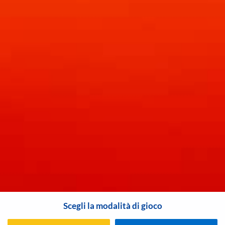
Scegli la modalità di gioco