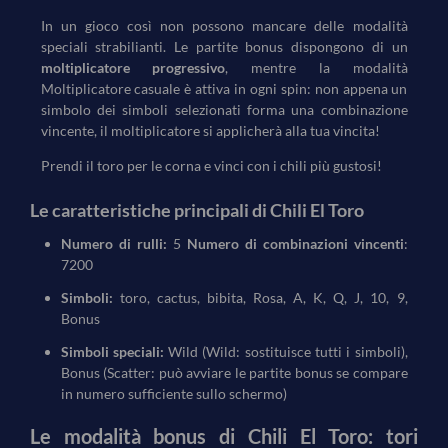
In un gioco così non possono mancare delle modalità
speciali strabilianti. Le partite bonus dispongono di un
moltiplicatore progressivo
, mentre la modalità
Moltiplicatore casuale è attiva in ogni spin: non appena un
simbolo dei simboli selezionati forma una combinazione
vincente, il moltiplicatore si applicherà alla tua vincita!
Prendi il toro per le corna e vinci con i chili più gustosi!
Le caratteristiche principali di Chili El Toro
Numero di rulli:
5
Numero di combinazioni vincenti
:
7200
Simboli:
toro, cactus, bibita, Rosa, A, K, Q, J, 10, 9,
Bonus
Simboli speciali:
Wild (Wild: sostituisce tutti i simboli),
Bonus (Scatter: può avviare le partite bonus se compare
in numero sufficiente sullo schermo)
Le modalità bonus di Chili El Toro: tori