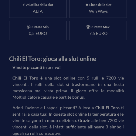
⚡ Volatilità della slot
🍀 Linee della slot
ALTA
Win Ways
🥈 Puntata Min.
🏆 Puntata Max.
0,5 EURO
7,5 EURO
Chili El Toro: gioca alla slot online
Vincite piccanti in arrivo!
Chili El Toro
è una slot online con 5 rulli e 7200 vie
vincenti. I rulli della slot si trasformano in una fiesta
messicana mai vista prima. Il gioco offre le modalità
Moltiplicatore casuale e partite bonus.
Adori l’azione e i sapori piccanti? Allora a
Chili El Toro
ti
sentirai a casa tua! In questa slot online la temperatura e le
vincite salgono in modo delizioso. Grazie alle ben 7200 vie
vincenti della slot, è infatti sufficiente allineare 3 simboli
uguali su rulli consecutivi.