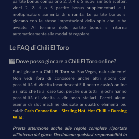
partite bonus compaiono 2, 3, 4 o 5 nuovi simboli scatter,
vinci 2, 3, 4 o 5 partite bonus supplementari e il
moltiplicatore aumenta di un’unità. Le partite bonus si
giocano con le stesse impostazioni dello spin che le ha
avviate. Al termine delle partite bonus si ritorna
automaticamente alla modalità regolare.
Le FAQ di Chili El Toro
🎰 Dove posso giocare a Chili El Toro online?
Puoi giocare a
Chili El Toro
su StarVegas, naturalmente!
Non vedi l’ora di conoscere anche altri giochi con
possibilità di vincita incandescenti? Il nostro casinò online
è il sito che fa al caso tuo, perché qui tutti i giochi hanno
possibilità di vincita a dir poco stellari. Eccoti alcuni
esempi di slot machine dedicate ai quattro elementi più
caldi:
Cash Connection - Sizzling Hot
,
Hot Chilli
e
Burning
Wild
!
Presta attenzione anche alle regole complete riportate
all’interno del gioco. Decliniamo qualsiasi responsabilità in