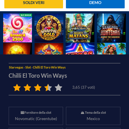
SOLDI VERI
DEMO
Starvegas
›
Slot
›
Chilli El Toro Win Ways
Chilli El Toro Win Ways
3,65
(
37
voti)
🎰 Fornitore della slot
🏔️ Tema della slot
Novomatic (Greentube)
Mexico