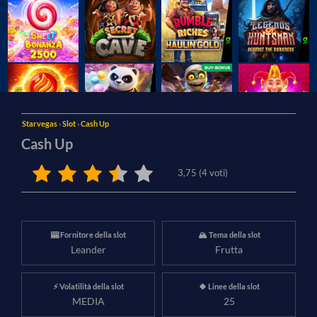
Starvegas
›
Slot
›
Cash Up
Cash Up
3,75
(
4
voti)
🎰 Fornitore della slot
🏔️ Tema della slot
Leander
Frutta
⚡ Volatilità della slot
🍀 Linee della slot
MEDIA
25