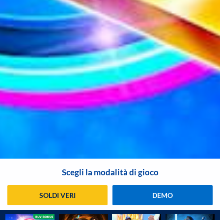
Scegli la modalità di gioco
SOLDI VERI
DEMO