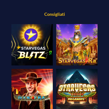
Consigliati