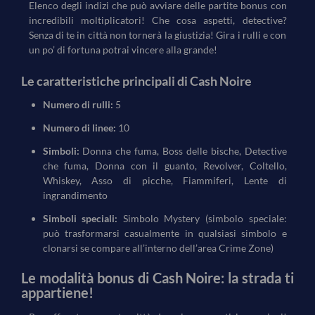
Elenco degli indizi che può avviare delle partite bonus con
incredibili moltiplicatori! Che cosa aspetti, detective?
Senza di te in città non tornerà la giustizia! Gira i rulli e con
un po’ di fortuna potrai vincere alla grande!
Le caratteristiche principali di Cash Noire
Numero di rulli:
5
Numero di linee:
10
Simboli:
Donna che fuma, Boss delle bische, Detective
che fuma, Donna con il guanto, Revolver, Coltello,
Whiskey, Asso di picche, Fiammiferi, Lente di
ingrandimento
Simboli speciali:
Simbolo Mystery (simbolo speciale:
può trasformarsi casualmente in qualsiasi simbolo e
clonarsi se compare all’interno dell’area Crime Zone)
Le modalità bonus di Cash Noire: la strada ti
appartiene!