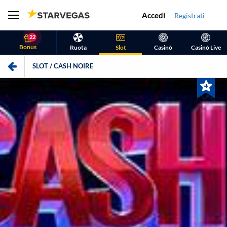
Accedi
Registrati
22
Bonus
Ruota
Slot
Casinò
Casinò Live
SLOT / CASH NOIRE