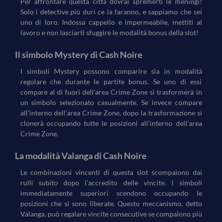
Per affrontare questa città dovrai spremerti le meningi!
Solo i detective più duri ce la faranno, e sappiamo che sei
uno di loro. Indossa cappello e impermeabile, mettiti al
lavoro e non lasciarti sfuggire le modalità bonus della slot!
Il simbolo Mystery di Cash Noire
I simboli Mystery possono comparire sia in modalità
regolare che durante le partite bonus. Se uno di essi
compare al di fuori dell’area Crime Zone si trasformerà in
un simbolo selezionato casualmente. Se invece compare
all’interno dell’area Crime Zone, dopo la trasformazione si
clonerà occupando tutte le posizioni all’interno dell’area
Crime Zone.
La modalità Valanga di Cash Noire
Le combinazioni vincenti di questa slot scompaiono dai
rulli subito dopo l’accredito delle vincite. I simboli
immediatamente superiori scendono occupando le
posizioni che si sono liberate. Questo meccanismo, detto
Valanga, può regalare vincite consecutive se compaiono più