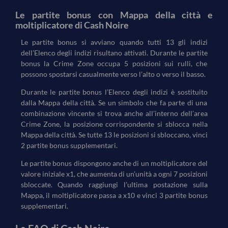
Le partite bonus con Mappa della città e
moltiplicatore di Cash Noire
Le partite bonus si avviano quando tutti 13 gli indizi
dell’Elenco degli indizi risultano attivati. Durante le partite
bonus la Crime Zone occupa 5 posizioni sui rulli, che
possono spostarsi casualmente verso l’alto o verso il basso.
Durante le partite bonus l’Elenco degli indizi è sostituito
dalla Mappa della città. Se un simbolo che fa parte di una
combinazione vincente si trova anche all’interno dell’area
Crime Zone, la posizione corrispondente si sblocca nella
Mappa della città. Se tutte 13 le posizioni si sbloccano, vinci
2 partite bonus supplementari.
Le partite bonus dispongono anche di un moltiplicatore del
valore iniziale x1, che aumenta di un’unità a ogni 7 posizioni
sbloccate. Quando raggiungi l’ultima postazione sulla
Mappa, il moltiplicatore passa a x10 e vinci 3 partite bonus
supplementari.