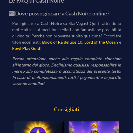
Le FAQ di Cash Noire
🎰 Dove posso giocare a Cash Noire online?
Puoi giocare a
Cash Noire
su StarVegas! Qui ti attendono
molte altre slot machine stellari con fantastiche possibilità
di vincita! Perché non provarne subito qualcuna? Eccoti tre
titoli eccellenti:
Book of Ra deluxe 10
,
Lord of the Ocean
e
Fowl Play Gold
!
Presta attenzione anche alle regole complete riportate
all’interno del gioco. Decliniamo qualsiasi responsabilità in
merito alla completezza o accuratezza del presente testo.
In caso di malfunzionamenti, tutti i pagamenti e le partite
saranno annullati.
Consigliati