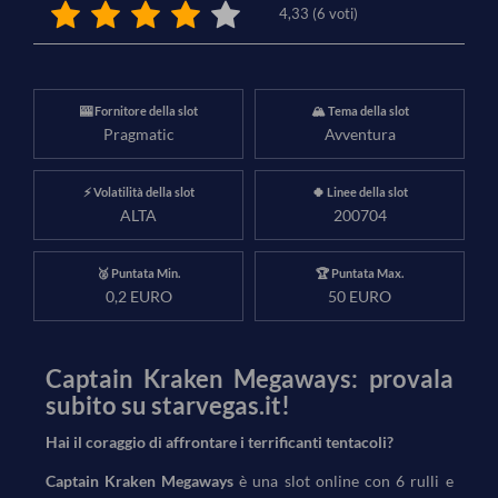
4,33
(
6
voti)
🎰 Fornitore della slot
🏔️ Tema della slot
Pragmatic
Avventura
⚡ Volatilità della slot
🍀 Linee della slot
ALTA
200704
🥈 Puntata Min.
🏆 Puntata Max.
0,2 EURO
50 EURO
Captain Kraken Megaways: provala
subito su starvegas.it!
Hai il coraggio di affrontare i terrificanti tentacoli?
Captain Kraken Megaways
è una slot online con 6 rulli e