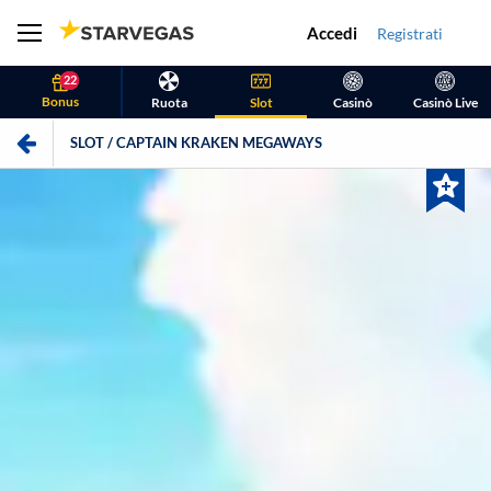
Accedi
Registrati
22
Bonus
Ruota
Slot
Casinò
Casinò Live
SLOT / CAPTAIN KRAKEN MEGAWAYS