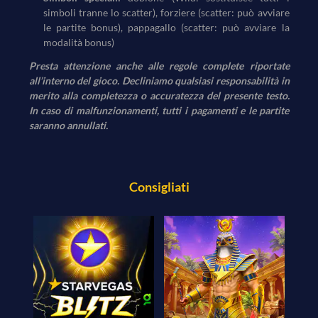
simboli tranne lo scatter), forziere (scatter: può avviare
le partite bonus), pappagallo (scatter: può avviare la
modalità bonus)
Presta attenzione anche alle regole complete riportate
all’interno del gioco. Decliniamo qualsiasi responsabilità in
merito alla completezza o accuratezza del presente testo.
In caso di malfunzionamenti, tutti i pagamenti e le partite
saranno annullati.
Consigliati