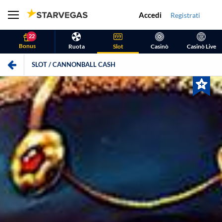
Accedi
Registrati
22
Bonus
Ruota
Slot
Casinò
Casinò Live
SLOT / CANNONBALL CASH