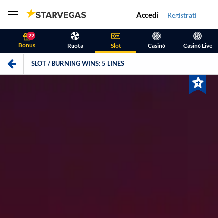
Accedi
Registrati
22
Bonus
Ruota
Slot
Casinò
Casinò Live
SLOT / BURNING WINS: 5 LINES