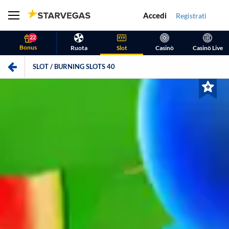
Accedi
Registrati
22
Bonus
Ruota
Slot
Casinò
Casinò Live
SLOT / BURNING SLOTS 40