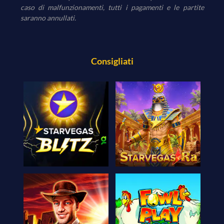
caso di malfunzionamenti, tutti i pagamenti e le partite
saranno annullati.
Consigliati