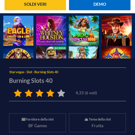
SOLDI VERI
DEMO
Starvegas
›
Slot
›
Burning Slots 40
Burning Slots 40
4,33
(
6
voti)
🎰 Fornitore della slot
🏔️ Tema della slot
BF Games
Frutta