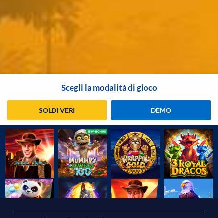
Scegli la modalità di gioco
SOLDI VERI
DEMO