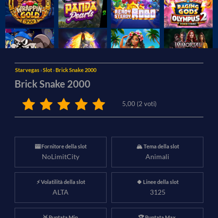
Starvegas
›
Slot
›
Brick Snake 2000
Brick Snake 2000
5,00
(
2
voti)
🎰 Fornitore della slot
🏔️ Tema della slot
NoLimitCity
Animali
⚡ Volatilità della slot
🍀 Linee della slot
ALTA
3125
🥈 Puntata Min.
🏆 Puntata Max.