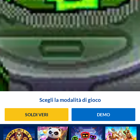
Scegli la modalità di gioco
SOLDI VERI
DEMO