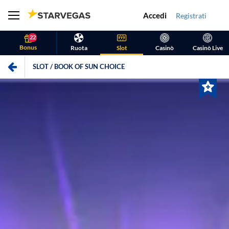
Accedi
Registrati
22
Bonus
Ruota
Slot
Casinò
Casinò Live
SLOT / BOOK OF SUN CHOICE