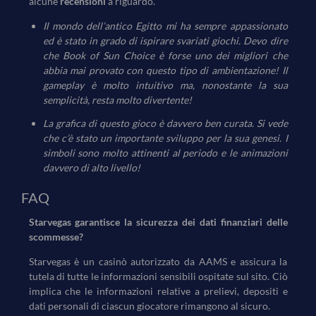
alcune
recensioni
a riguardo.
Il mondo dell’antico Egitto mi ha sempre appassionato
ed è stato in grado di ispirare svariati giochi. Devo dire
che Book of Sun Choice è forse uno dei migliori che
abbia mai provato con questo tipo di ambientazione! Il
gameplay è molto intuitivo ma, nonostante la sua
semplicità, resta molto divertente!
La grafica di questo gioco è davvero ben curata. Si vede
che c’è stato un importante sviluppo per la sua genesi. I
simboli sono molto attinenti al periodo e le animazioni
davvero di alto livello!
FAQ
Starvegas garantisce la sicurezza dei dati finanziari delle
scommesse?
Starvegas è un casinò autorizzato da AAMS e assicura la
tutela di tutte le informazioni sensibili ospitate sul sito. Ciò
implica che le informazioni relative a prelievi, depositi e
dati personali di ciascun giocatore rimangono al sicuro.