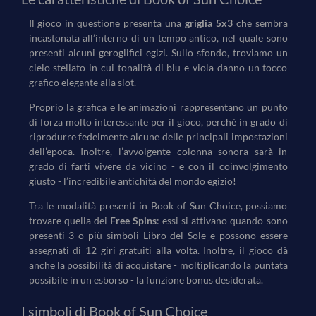
Il gioco in questione presenta una
griglia 5x3
che sembra
incastonata all’interno di un tempo antico, nel quale sono
presenti alcuni geroglifici egizi. Sullo sfondo, troviamo un
cielo stellato in cui tonalità di blu e viola danno un tocco
grafico elegante alla slot.
Proprio la grafica e le animazioni rappresentano un punto
di forza molto interessante per il gioco, perché in grado di
riprodurre fedelmente alcune delle principali impostazioni
dell’epoca. Inoltre, l’avvolgente colonna sonora sarà in
grado di farti vivere da vicino - e con il coinvolgimento
giusto - l’incredibile antichità del mondo egizio!
Tra le modalità presenti in Book of Sun Choice, possiamo
trovare quella dei
Free Spins
: essi si attivano quando sono
presenti 3 o più simboli Libro del Sole e possono essere
assegnati di 12 giri gratuiti alla volta. Inoltre, il gioco dà
anche la possibilità di acquistare - moltiplicando la puntata
possibile in un esborso - la funzione bonus desiderata.
I simboli di Book of Sun Choice