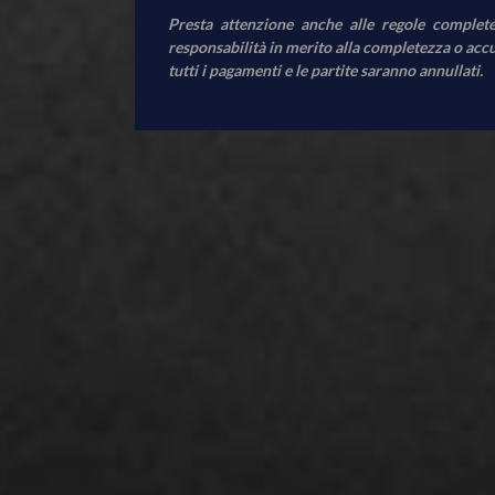
Presta attenzione anche alle regole complete 
responsabilità in merito alla completezza o accu
tutti i pagamenti e le partite saranno annullati.