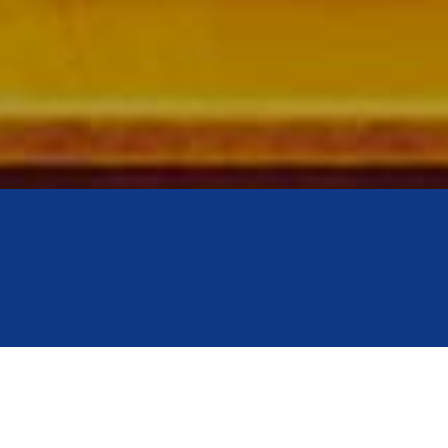
 fai in modo che il gioco continui ad essere divertente. Per assistenza e