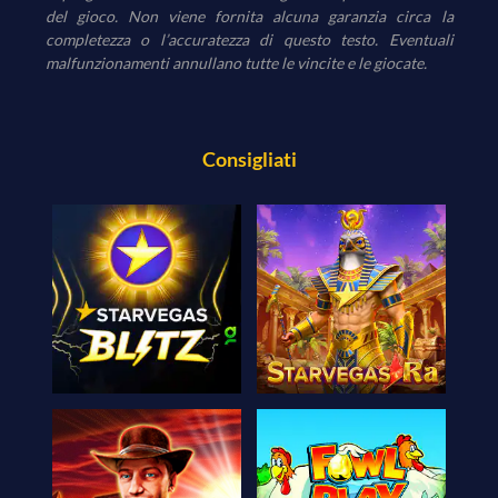
del gioco. Non viene fornita alcuna garanzia circa la
completezza o l’accuratezza di questo testo. Eventuali
malfunzionamenti annullano tutte le vincite e le giocate.
Consigliati