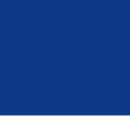
GIOCARE RESPONSABILMENTE