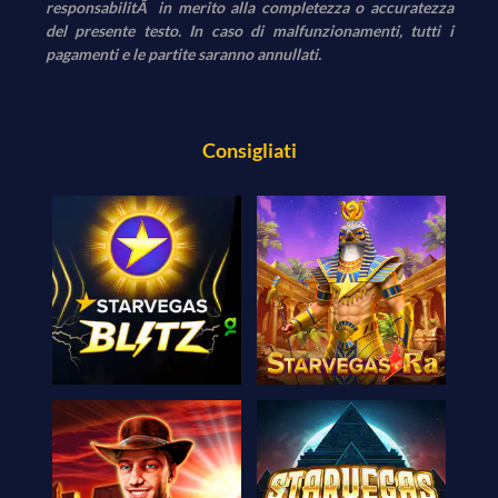
responsabilitÃ in merito alla completezza o accuratezza
del presente testo. In caso di malfunzionamenti, tutti i
pagamenti e le partite saranno annullati.
Consigliati