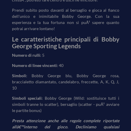
Prendi subito posto davanti al bersaglio e gioca al fianco
dell'unico e inimitabile Bobby George. Con la sua
esperienza e la tua fortuna non si puÃ² sapere quanto
potrai arrivare lontano!
Le caratteristiche principali di Bobby
George Sporting Legends
Numero di rulli:
5
Numero di linee vincenti:
40
Simboli:
Bobby George blu, Bobby George rosa,
braccialetto diamantato, candelabro, freccette, A, K, Q, J,
10
Simboli speciali:
Bobby George (Wild: sostituisce tutti i
simboli tranne lo scatter), bersaglio (scatter - puÃ² avviare
le partite bonus)
Presta attenzione anche alle regole complete riportate
allâ€™interno del gioco. Decliniamo qualsiasi