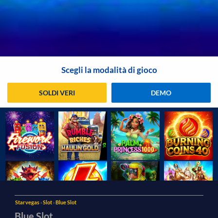
Scegli la modalità di gioco
SOLDI VERI
DEMO
Starvegas
›
Slot
›
Blue Slot
Blue Slot