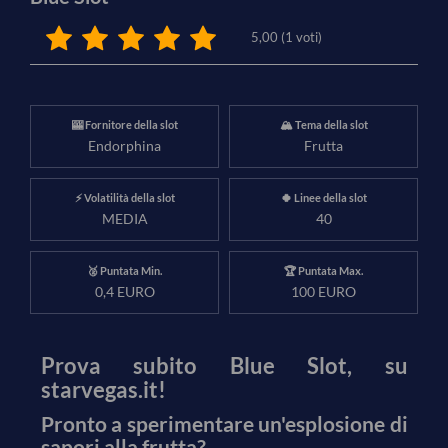
5,00
(
1
voti)
🎰 Fornitore della slot
🏔️ Tema della slot
Endorphina
Frutta
⚡ Volatilità della slot
🍀 Linee della slot
MEDIA
40
🥈 Puntata Min.
🏆 Puntata Max.
0,4 EURO
100 EURO
Prova subito Blue Slot, su
starvegas.it!
Pronto a sperimentare un'esplosione di
sapori alla frutta?