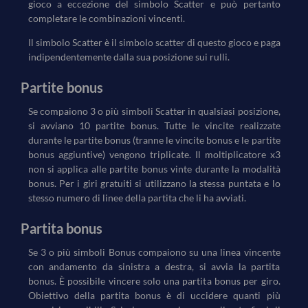
gioco a eccezione del simbolo Scatter e può pertanto
completare le combinazioni vincenti.
Il simbolo Scatter è il simbolo scatter di questo gioco e paga
indipendentemente dalla sua posizione sui rulli.
Partite bonus
Se compaiono 3 o più simboli Scatter in qualsiasi posizione,
si avviano 10 partite bonus. Tutte le vincite realizzate
durante le partite bonus (tranne le vincite bonus e le partite
bonus aggiuntive) vengono triplicate. Il moltiplicatore x3
non si applica alle partite bonus vinte durante la modalità
bonus. Per i giri gratuiti si utilizzano la stessa puntata e lo
stesso numero di linee della partita che li ha avviati.
Partita bonus
Se 3 o più simboli Bonus compaiono su una linea vincente
con andamento da sinistra a destra, si avvia la partita
bonus. È possibile vincere solo una partita bonus per giro.
Obiettivo della partita bonus è di uccidere quanti più