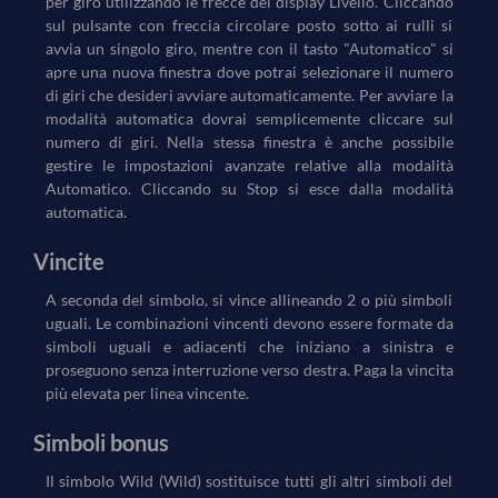
per giro utilizzando le frecce del display Livello. Cliccando
sul pulsante con freccia circolare posto sotto ai rulli si
avvia un singolo giro, mentre con il tasto "Automatico" si
apre una nuova finestra dove potrai selezionare il numero
di giri che desideri avviare automaticamente. Per avviare la
modalità automatica dovrai semplicemente cliccare sul
numero di giri. Nella stessa finestra è anche possibile
gestire le impostazioni avanzate relative alla modalità
Automatico. Cliccando su Stop si esce dalla modalità
automatica.
Vincite
A seconda del simbolo, si vince allineando 2 o più simboli
uguali. Le combinazioni vincenti devono essere formate da
simboli uguali e adiacenti che iniziano a sinistra e
proseguono senza interruzione verso destra. Paga la vincita
più elevata per linea vincente.
Simboli bonus
Il simbolo Wild (Wild) sostituisce tutti gli altri simboli del