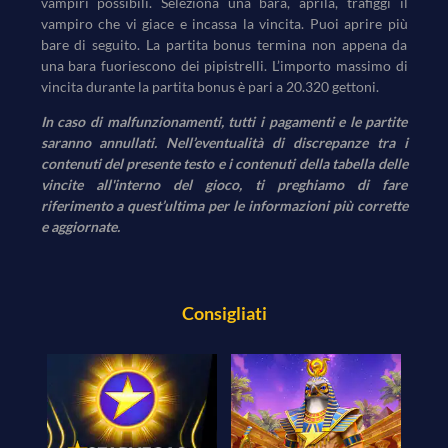
vampiri possibili. Seleziona una bara, aprila, trafiggi il
vampiro che vi giace e incassa la vincita. Puoi aprire più
bare di seguito. La partita bonus termina non appena da
una bara fuoriescono dei pipistrelli. L’importo massimo di
vincita durante la partita bonus è pari a 20.320 gettoni.
In caso di malfunzionamenti, tutti i pagamenti e le partite
saranno annullati. Nell’eventualità di discrepanze tra i
contenuti del presente testo e i contenuti della tabella delle
vincite all'interno del gioco, ti preghiamo di fare
riferimento a quest’ultima per le informazioni più corrette
e aggiornate.
Consigliati