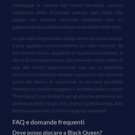
raddoppia le vincite del round corrente, mentre
l’emblema dello Sciamano premia ogni volta che
appare un simbolo verticale completo, con un
pagamento equivalente alla puntata totale dello spin.
La già citata Regina Nera funge anche da icona Scatter
e può apparire esclusivamente sul rullo centrale. Se
tre simboli bonus appaiono in qualsiasi posizione, si
attiva la funzione bonus, che consiste nella scelta di
uno dei fuochi rappresentati con cui si potrebbe
rivelare una vincita in denaro o portare a una seconda
parte del bonus in questione, in cui sarà possibile
ricevere un premio maggiore o accedere alla funzione
"Free Spins", con iniziali 5 giri gratis, che potranno poi
diventare anche di più con ulteriori combinazioni. Alla
fine di questa fase, si ritorna al gioco standard.
FAQ e domande frequenti
Dove posso giocare a Black Queen?