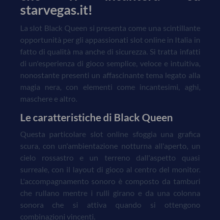
starvegas.it!
La slot Black Queen si presenta come una scintillante
opportunità per gli appassionati slot online in Italia in
fatto di qualità ma anche di sicurezza. Si tratta infatti
di un'esperienza di gioco semplice, veloce e intuitiva,
nonostante presenti un affascinante tema legato alla
magia nera, con elementi come incantesimi, aghi,
maschere e altro.
Le caratteristiche di Black Queen
Questa particolare slot online sfoggia una grafica
scura, con un'ambientazione notturna all'aperto, un
cielo rossastro e un terreno dall'aspetto quasi
surreale, con il layout di gioco al centro del monitor.
L'accompagnamento sonoro è composto da tamburi
che rullano mentre i rulli girano e da una colonna
sonora che si attiva quando si ottengono
combinazioni vincenti.