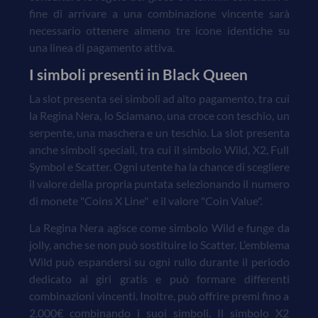
fine di arrivare a una combinazione vincente sarà
necessario ottenere almeno tre icone identiche su
una linea di pagamento attiva.
I simboli presenti in Black Queen
La slot presenta sei simboli ad alto pagamento, tra cui
la Regina Nera, lo Sciamano, una croce con teschio, un
serpente, una maschera e un teschio. La slot presenta
anche simboli speciali, tra cui il simbolo Wild, X2, Full
Symbol e Scatter. Ogni utente ha la chance di scegliere
il valore della propria puntata selezionando il numero
di monete "Coins X Line" e il valore "Coin Value".
La Regina Nera agisce come simbolo Wild e funge da
jolly, anche se non può sostituire lo Scatter. L’emblema
Wild può espandersi su ogni rullo durante il periodo
dedicato ai giri gratis e può formare differenti
combinazioni vincenti. Inoltre, può offrire premi fino a
2.000€ combinando i suoi simboli. Il simbolo X2