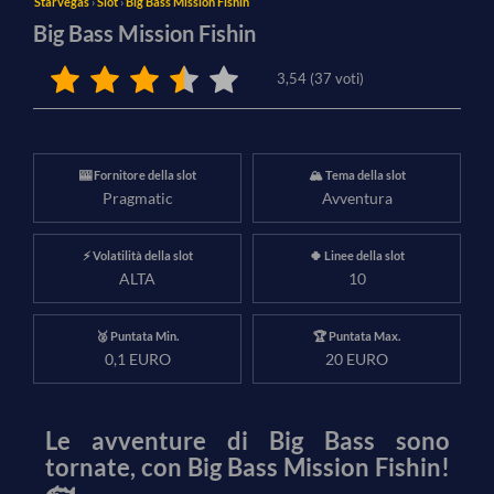
Starvegas
›
Slot
›
Big Bass Mission Fishin
Big Bass Mission Fishin
3,54
(
37
voti)
🎰 Fornitore della slot
🏔️ Tema della slot
Pragmatic
Avventura
⚡ Volatilità della slot
🍀 Linee della slot
ALTA
10
🥈 Puntata Min.
🏆 Puntata Max.
0,1 EURO
20 EURO
Le avventure di Big Bass sono
tornate, con Big Bass Mission Fishin!
🐟