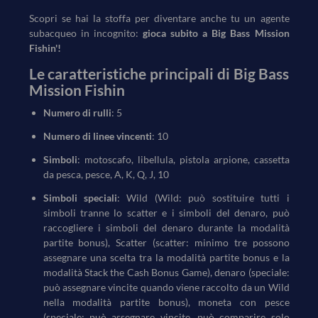
Scopri se hai la stoffa per diventare anche tu un agente
subacqueo in incognito:
gioca subito a Big Bass Mission
Fishin'!
Le caratteristiche principali di Big Bass
Mission Fishin
Numero di rulli
: 5
Numero di linee vincenti
: 10
Simboli
: motoscafo, libellula, pistola arpione, cassetta
da pesca, pesce, A, K, Q, J, 10
Simboli speciali
: Wild (Wild: può sostituire tutti i
simboli tranne lo scatter e i simboli del denaro, può
raccogliere i simboli del denaro durante la modalità
partite bonus), Scatter (scatter: minimo tre possono
assegnare una scelta tra la modalità partite bonus e la
modalità Stack the Cash Bonus Game), denaro (speciale:
può assegnare vincite quando viene raccolto da un Wild
nella modalità partite bonus), moneta con pesce
(speciale: può assegnare vincite, può comparire solo