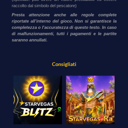
raccolto dal simbolo del pescatore)
Presta attenzione anche alle regole complete
riportate all’interno del gioco. Non si garantisce la
completezza o l'accuratezza di questo testo. In caso
di malfunzionamenti, tutti i pagamenti e le partite
saranno annullati.
Consigliati