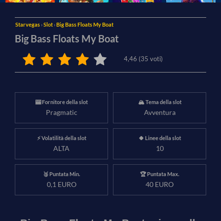
Starvegas
›
Slot
›
Big Bass Floats My Boat
Big Bass Floats My Boat
4,46
(
35
voti)
🎰 Fornitore della slot
🏔️ Tema della slot
Pragmatic
Avventura
⚡ Volatilità della slot
🍀 Linee della slot
ALTA
10
🥈 Puntata Min.
🏆 Puntata Max.
0,1 EURO
40 EURO