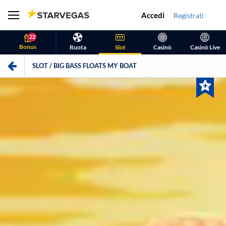
Accedi
Registrati
22
Bonus
Ruota
Slot
Casinò
Casinò Live
SLOT / BIG BASS FLOATS MY BOAT