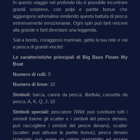
In questo viaggio nel profondo blu è possibile incontrare
grandi sorprese, con polpi e partite bonus che
aggiungono adrenalina rendendo questa battuta di pesca
estremamente emozionante. Ogni spin può farti vincere
alla grande e farti diventare una leggenda.
Sali a bordo, coraggioso marinaio, getta la tua rete e vai
a pesca di grandi vincite!
Le caratteristiche principali di Big Bass Floats My
Boat
Numero di rulli:
5
Numero di linee:
10
Simboli:
barca, canna da pesca, libellula, cassetta da
pesca, A, K, Q, J, 10
Simboli speciali:
pescatore (Wild: può sostituire tutti i
simboli tranne gli scatter e i simboli del pesce denaro,
può raccogliere i simboli del pesce denaro), scatter
(scatter: può attivare le partite bonus), pesce denaro
(speciale: può avere un valore prestabilito ed essere