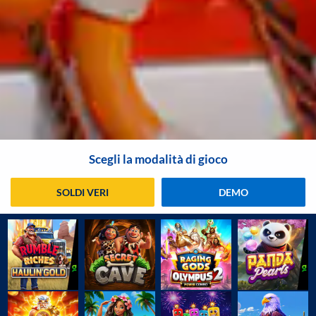
Scegli la modalità di gioco
SOLDI VERI
DEMO