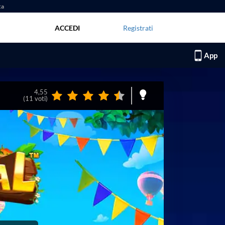
ta
ACCEDI
Registrati
App
4,55
(
11
voti)